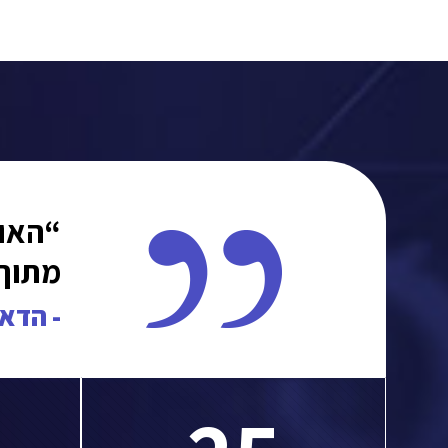
“האוש
מתוך 
- הדא